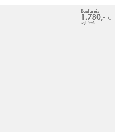
Kaufpreis
1.780,-
€
zzgl. MwSt.