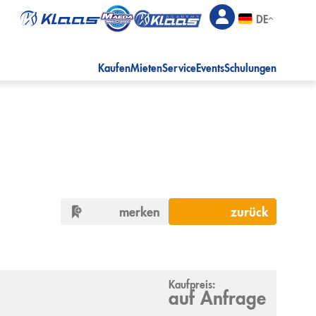
DE
Kaufen
Mieten
Service
Events
Schulungen
merken
zurück
Kaufpreis:
auf Anfrage