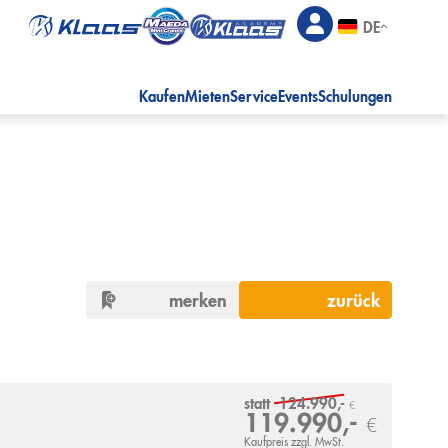
DE
Kaufen
Mieten
Service
Events
Schulungen
merken
zurück
statt
124.990,-
€
119.990,-
€
Kaufpreis zzgl. MwSt.