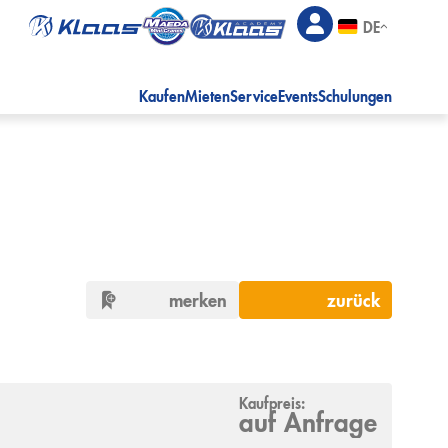
DE
Kaufen
Mieten
Service
Events
Schulungen
merken
zurück
Kaufpreis:
auf Anfrage