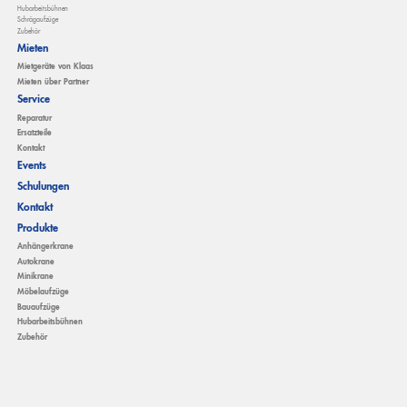
Hubarbeitsbühnen
Schrägaufzüge
Zubehör
Mieten
Mietgeräte von Klaas
Mieten über Partner
Service
Reparatur
Ersatzteile
Kontakt
Events
Schulungen
Kontakt
Produkte
Anhängerkrane
Autokrane
Minikrane
Möbelaufzüge
Bauaufzüge
Hubarbeitsbühnen
Zubehör