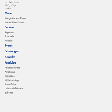
Hubarbeitsbühnen
Schrägaufzüge
Zubehör
Mieten
Mietgeräte von Klaas
Mieten über Partner
Service
Reparatur
Ersatzteile
Kontakt
Events
Schulungen
Kontakt
Produkte
Anhängerkrane
Autokrane
Minikrane
Möbelaufzüge
Bauaufzüge
Hubarbeitsbühnen
Zubehör